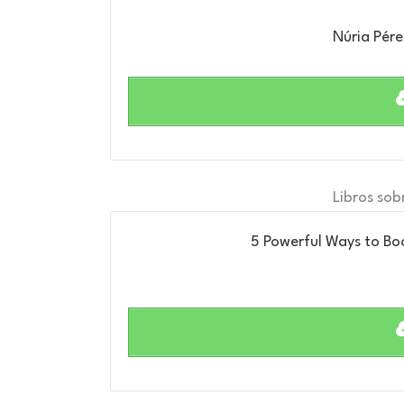
Núria Pére
Libros sob
5 Powerful Ways to Boo