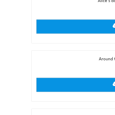
Alice’s 
Around t