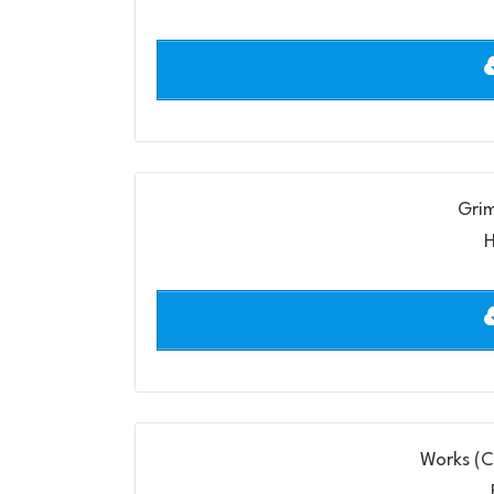
Grim
H
Works (C