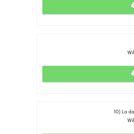
Wil
10) La d
Wil