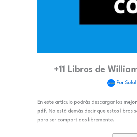
+11 Libros de William
Por
Solol
En este artículo podrás descargar los
mejor
pdf
. No está demás decir que estos libros 
para ser compartidos libremente.