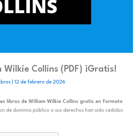
 Wilkie Collins (PDF) ¡Gratis!
ibros
|
12 de febrero de 2026
es libros de William Wilkie Collins gratis en formato
son de dominio público o sus derechos han sido cedidos