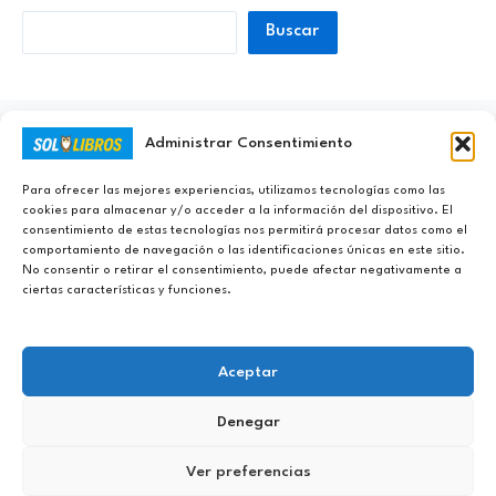
Buscar
Administrar Consentimiento
Ayúdanos a Nunca Dejar de Aprender
Para ofrecer las mejores experiencias, utilizamos tecnologías como las
cookies para almacenar y/o acceder a la información del dispositivo. El
consentimiento de estas tecnologías nos permitirá procesar datos como el
comportamiento de navegación o las identificaciones únicas en este sitio.
No consentir o retirar el consentimiento, puede afectar negativamente a
ciertas características y funciones.
Aceptar
Denegar
Copyright © 2023 - 2026 Sololibros.org |
Aviso Legal
|
Política de
Ver preferencias
Privacidad
|
Política de Cookies
|
Contacto
|
DMCA
|
Sobre Sololibros
|