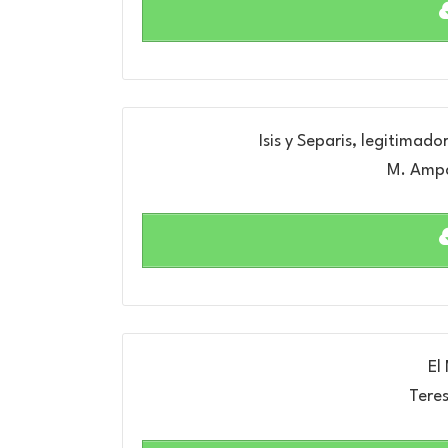
Isis y Separis, legitimad
M. Ampa
El
Tere