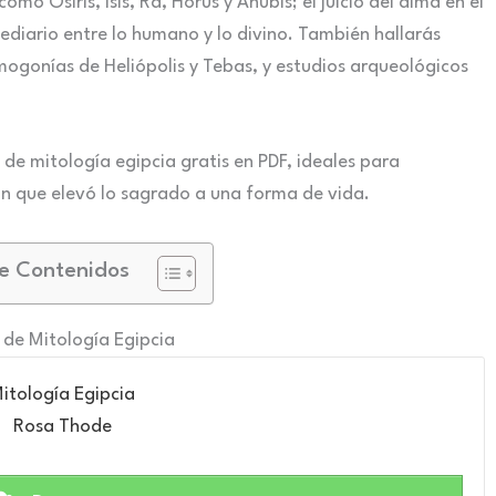
omo Osiris, Isis, Ra, Horus y Anubis; el juicio del alma en el
ediario entre lo humano y lo divino. También hallarás
osmogonías de Heliópolis y Tebas, y estudios arqueológicos
 de mitología egipcia gratis en PDF, ideales para
ión que elevó lo sagrado a una forma de vida.
e Contenidos
 de Mitología Egipcia
itología Egipcia
Rosa Thode