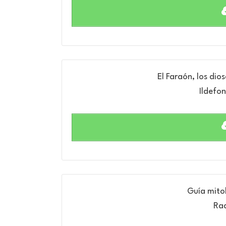
El Faraón, los dio
Ildefo
Guía mito
Raq