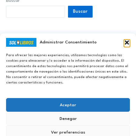
Buscar
Buscar
Administrar Consentimiento
Ayúdanos a Nunca Dejar de Aprender
Para ofrecer las mejores experiencias, utilizamos tecnologías como las
cookies para almacenar y/o acceder a la información del dispositivo. El
consentimiento de estas tecnologías nos permitirá procesar datos como el
comportamiento de navegación o las identificaciones únicas en este sitio.
No consentir o retirar el consentimiento, puede afectar negativamente a
ciertas características y funciones.
Aceptar
Denegar
Copyright © 2023 - 2026 Sololibros.org |
Aviso Legal
|
Política de
Ver preferencias
Privacidad
|
Política de Cookies
|
Contacto
|
DMCA
|
Sobre Sololibros
|