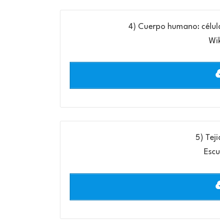
4) Cuerpo humano: células
Wi
5) Tej
Escu