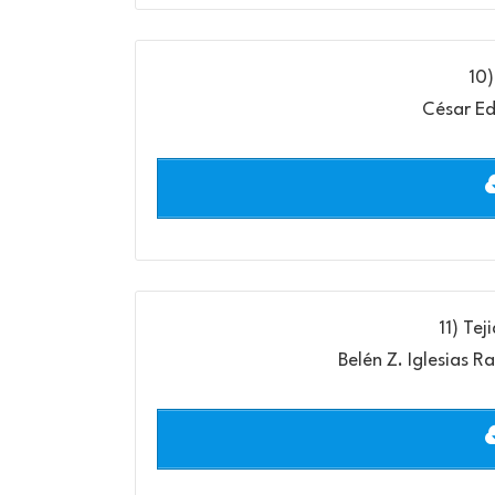
10)
César E
11) Tej
Belén Z. Iglesias 