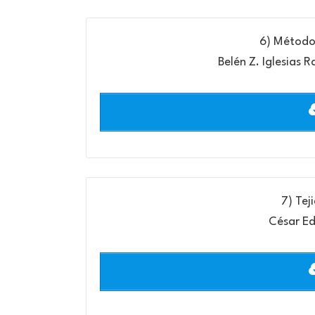
6) Métodos
Belén Z. Iglesias 
7) Tej
César E