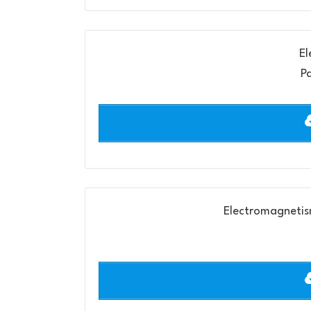
El
Pa
Electromagnetism