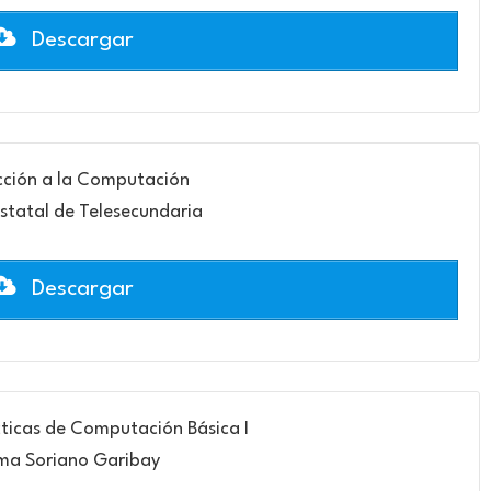
Descargar
cción a la Computación
statal de Telesecundaria
Descargar
ticas de Computación Básica I
ma Soriano Garibay