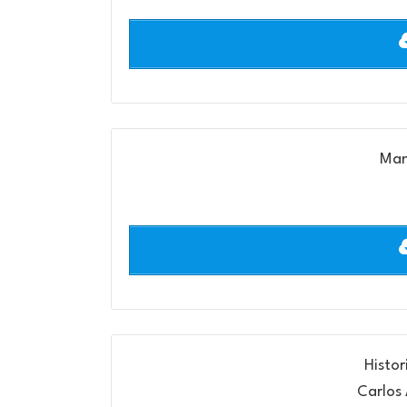
Man
Histo
Carlos