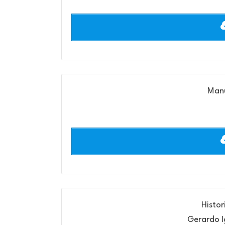
Manu
Histo
Gerardo I