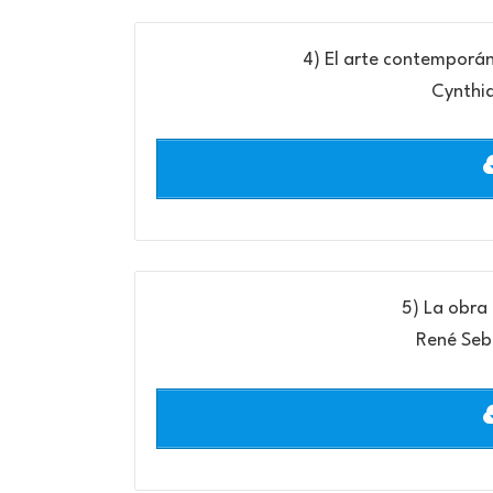
4) El arte contemporáne
Cynthia
5) La obra 
René Seb