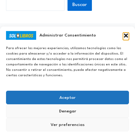
Buscar
Administrar Consentimiento
Ayúdanos a Nunca Dejar de Aprender
Para ofrecer las mejores experiencias, utilizamos tecnologías como las
cookies para almacenar y/o acceder a la información del dispositivo. El
consentimiento de estas tecnologías nos permitirá procesar datos como el
comportamiento de navegación o las identificaciones únicas en este sitio.
No consentir o retirar el consentimiento, puede afectar negativamente a
ciertas características y funciones.
Aceptar
Denegar
Copyright © 2023 - 2026 Sololibros.org |
Aviso Legal
|
Política de
Ver preferencias
Privacidad
|
Política de Cookies
|
Contacto
|
DMCA
|
Sobre Sololibros
|
Descargo de Responsabilidad
|
Sitemap