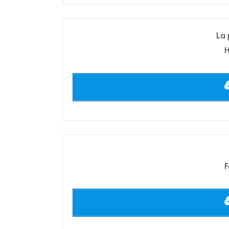
La 
H
F