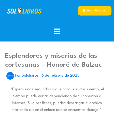
Ir
al
¡Libros Gratis!
contenido
Esplendores y miserias de las
cortesanas – Honoré de Balzac
Por
Sololibros
|
6 de febrero de 2025
*Espera unos segundos a que cargue el documento, el
tiempo puede variar dependiendo de tu conexión a
internet. Si lo prefieres, puedes descargar el archivo
haciendo clic en el enlace que se encuentra debajo.*